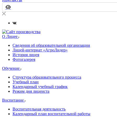
О Лицее
Сведения об образовательной организации
Лицей-интернат «АгроЛидер»
История лицея
Фотогалерея
Обучение
Структура образовательного процесса
Учебный план
Календарный учебный график
Режим дня лицеиста
Воспитание
Воспитательная деятельность
Календарный план воспитательной работы