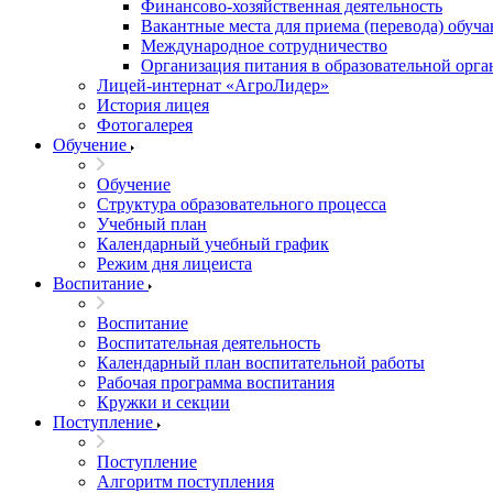
Финансово-хозяйственная деятельность
Вакантные места для приема (перевода) обуч
Международное сотрудничество
Организация питания в образовательной орг
Лицей-интернат «АгроЛидер»
История лицея
Фотогалерея
Обучение
Обучение
Структура образовательного процесса
Учебный план
Календарный учебный график
Режим дня лицеиста
Воспитание
Воспитание
Воспитательная деятельность
Календарный план воспитательной работы
Рабочая программа воспитания
Кружки и секции
Поступление
Поступление
Алгоритм поступления