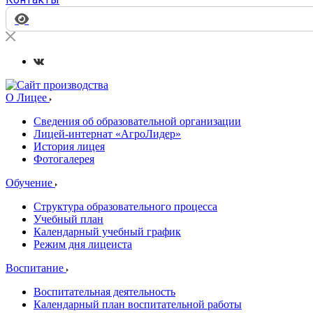
О Лицее
Сведения об образовательной организации
Лицей-интернат «АгроЛидер»
История лицея
Фотогалерея
Обучение
Структура образовательного процесса
Учебный план
Календарный учебный график
Режим дня лицеиста
Воспитание
Воспитательная деятельность
Календарный план воспитательной работы