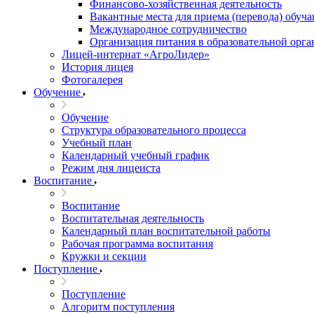
Финансово-хозяйственная деятельность
Вакантные места для приема (перевода) обуч
Международное сотрудничество
Организация питания в образовательной орг
Лицей-интернат «АгроЛидер»
История лицея
Фотогалерея
Обучение
Обучение
Структура образовательного процесса
Учебный план
Календарный учебный график
Режим дня лицеиста
Воспитание
Воспитание
Воспитательная деятельность
Календарный план воспитательной работы
Рабочая программа воспитания
Кружки и секции
Поступление
Поступление
Алгоритм поступления